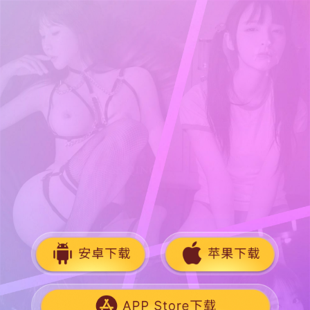
使用TG扫码
加入91吃瓜官方频
道畅聊